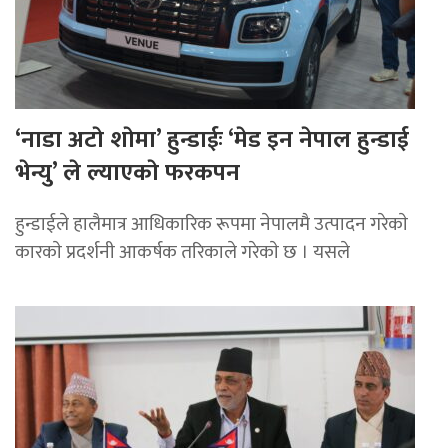
‘नाडा अटाे शाेमा’ हुन्डाईः ‘मेड इन नेपाल हुन्डाई
भेन्यु’ ले ल्याएकाे फरकपन
हुन्डाईले हालैमात्र आधिकारिक रूपमा नेपालमै उत्पादन गरेकाे
कारकाे प्रदर्शनी आकर्षक तरिकाले गरेकाे छ । यसले