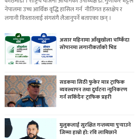
काठमाडाेँ । राष्ट्रिय योजना आयोगका उपाध्यक्ष डा. गुणाकर भट्टले
नेपालमा उच्च आर्थिक वृद्धि हासिल गर्न नीतिगत हस्तक्षेप र
लगानी विस्तारलाई संगसंगै लैजानुपर्ने बताएका छन् ।
असार महिनामा आँखुखोला चम्किँदा
सोपानमा लगानीकर्ताको भिड
सडकमा सिठी फुकेर मात्र ट्राफिक
व्यवस्थापन तथा दुर्घटना न्युनिकरण
गर्न सकिँदैनः ट्राफिक प्रहरी
मुलुकलाई सुरक्षित गन्तव्यमा पुर्‍याउने
जिम्मा हाम्रो हो: रवि लामिछाने