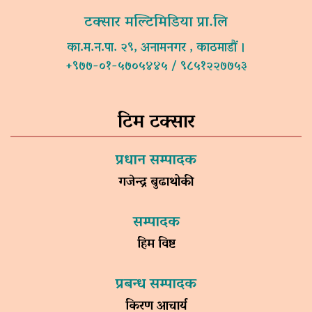
टक्सार मल्टिमिडिया प्रा.लि
का.म.न.पा. २९, अनामनगर , काठमाडौं ।
+९७७-०१-५७०५४४५ / ९८५१२२७७५३
टिम टक्सार
प्रधान सम्पादक
गजेन्द्र बुढाथोकी
सम्पादक
हिम विष्ट
प्रबन्ध सम्पादक
किरण आचार्य