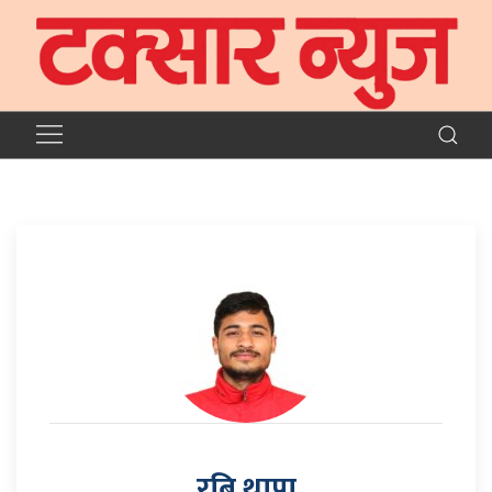
रबि थापा