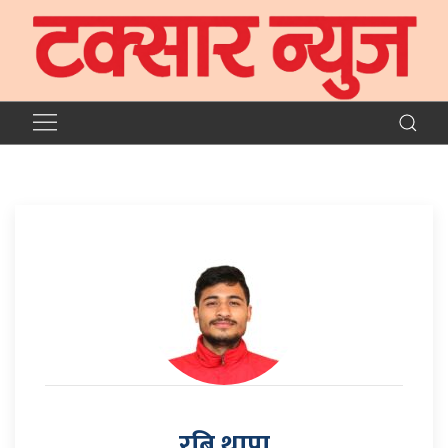
रबि थापा