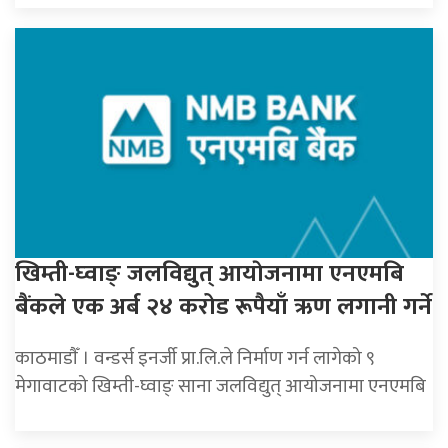
खिम्ती-घ्वाङ् जलविद्युत् आयाेजनामा एनएमबि
बैंकले एक अर्ब २४ करोड रूपैयाँ ऋण लगानी गर्ने
काठमाडाैँ । वन्डर्स इनर्जी प्रा.लि.ले निर्माण गर्न लागेको ९
मेगावाटको खिम्ती-घ्वाङ् साना जलविद्युत् आयोजनामा एनएमबि