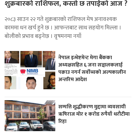
शुक्रबारको राशिफल, कस्तो छ तपाईको आज ?
२०८३ साउन २२ गते शुक्रबारको राशिफल मेष अनावश्यक
काममा धन खर्च हुने छ । आफन्तबाट साथ सहयोग मिल्ला ।
बोलीको प्रभाव बढ्नेछ । वृषमनमा नयाँ
नेपाल इन्भेष्टमेन्ट मेगा बैंकका
अध्यक्षसहित ६ जना सञ्चालकलाई
पक्राउ नगर्न सर्वोच्चको अल्पकालीन
अन्तरिम आदेश
सम्पत्ति शुद्धीकरण मुद्दामा व्यवसायी
ऋषिराज मोर १ करोड रुपैयाँ धरौटीमा
रिहा