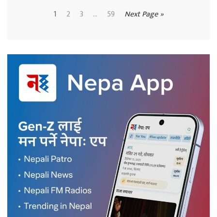
1
2
3
...
59
Next Page »