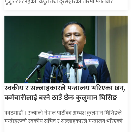
गुजुल्टिएर रहेका विद्युत तथा दूरसञ्चारका तारमा मंगलबार
स्वकीय र सल्लाहकारले मन्त्रालय भरिएका छन्,
कर्मचारीलाई बस्ने ठाउँ छैनः कुलुमान घिसिङ
काठमाडाैँ । उज्यालो नेपाल पार्टीका अध्यक्ष कुलमान घिसिङले
मन्त्रीहरुको स्वकीय सचिव र सल्लाहकारले मन्त्रालय भरिएको