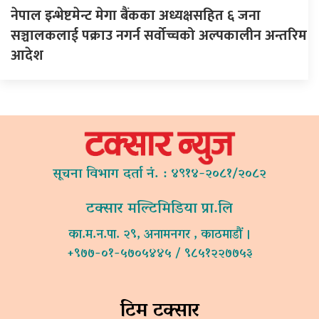
नेपाल इन्भेष्टमेन्ट मेगा बैंकका अध्यक्षसहित ६ जना
सञ्चालकलाई पक्राउ नगर्न सर्वोच्चको अल्पकालीन अन्तरिम
आदेश
सूचना विभाग दर्ता नं. : ४९१४-२०८१/२०८२
टक्सार मल्टिमिडिया प्रा.लि
का.म.न.पा. २९, अनामनगर , काठमाडौं ।
+९७७-०१-५७०५४४५ / ९८५१२२७७५३
टिम टक्सार