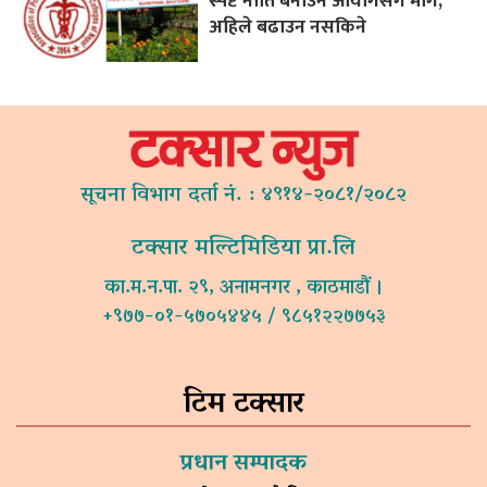
स्पष्ट नीति बनाउन आयोगसँग माग,
अहिले बढाउन नसकिने
सूचना विभाग दर्ता नं. : ४९१४-२०८१/२०८२
टक्सार मल्टिमिडिया प्रा.लि
का.म.न.पा. २९, अनामनगर , काठमाडौं ।
+९७७-०१-५७०५४४५ / ९८५१२२७७५३
टिम टक्सार
प्रधान सम्पादक