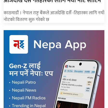
आजदेखि दसैँ -तिहारका लागि नयाँ नोट साटिने
काठमाडाैं । नेपाल राष्ट्र बैंकले आजदेखि दसैँ -तिहारका लागि नयाँ
नोटको वितरण सुरु गरेको छ