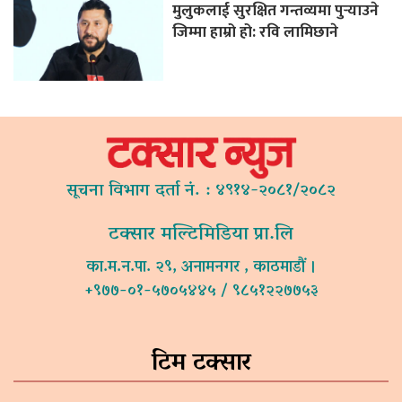
मुलुकलाई सुरक्षित गन्तव्यमा पुर्‍याउने
जिम्मा हाम्रो हो: रवि लामिछाने
सूचना विभाग दर्ता नं. : ४९१४-२०८१/२०८२
टक्सार मल्टिमिडिया प्रा.लि
का.म.न.पा. २९, अनामनगर , काठमाडौं ।
+९७७-०१-५७०५४४५ / ९८५१२२७७५३
टिम टक्सार