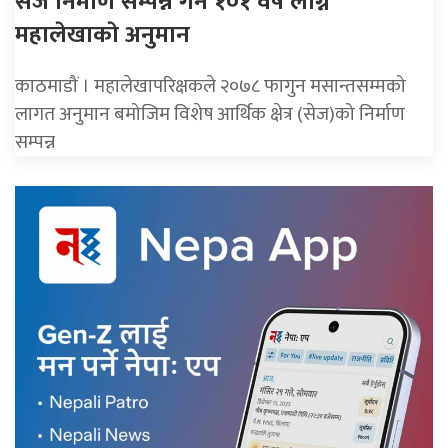
सेज निर्माण सम्पन्न गर्न १०१ वर्ष लाग्ने
महालेखाकाे अनुमान
काठमाडौं । महालेखापरिक्षकले २०७८ फागुन मसान्तसम्मको
लागत अनुमान बमोजिम विशेष आर्थिक क्षेत्र (सेज)को निर्माण
सम्पन्न