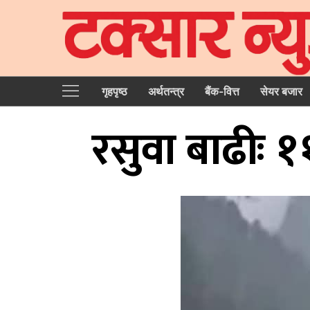
गृहपृष्‍ठ
अर्थतन्त्र
बैंक-वित्त
सेयर बजार
रसुवा बाढीः 