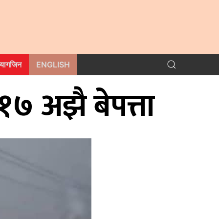
म्यागजिन
ENGLISH
७ अझै बेपत्ता