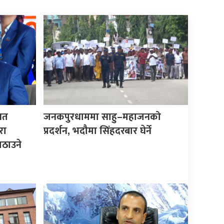
िगत
जनकपुरधाममा साहु–महाजनको
रा
प्रदर्शन, भदौमा सिंहदरबार घेर्ने
ठाउने