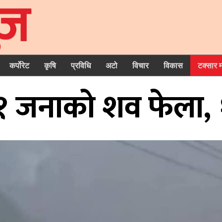
कर्पोरेट
कृषि
प्रविधि
अटो
विचार
विकास
टक्सार 
११ जनाको शव फेला, १