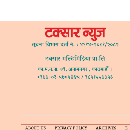
सूचना विभाग दर्ता नं. : ४९१४-२०८१/२०८२
टक्सार मल्टिमिडिया प्रा.लि
का.म.न.पा. २९, अनामनगर , काठमाडौं ।
+९७७-०१-५७०५४४५ / ९८५१२२७७५३
ABOUT US
PRIVACY POLICY
ARCHIVES
E