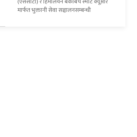
(एससीटी) र हिमालयन बैंकबिच स्मार्ट क्यूआर
मार्फत भुक्तानी सेवा सञ्चालनसम्बन्धी