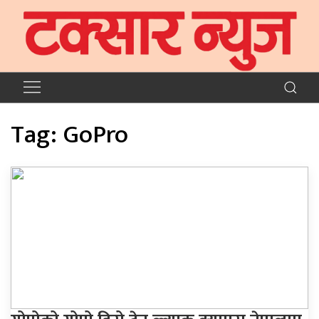
Tag:
GoPro