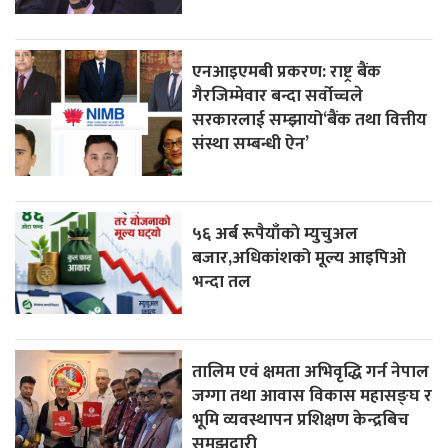
एनआइएमबी प्रकरण: राष्ट्र बैंक
गैरजिम्मेवार बन्दा सर्वोच्चले
सरकारलाई सम्झायो‘बैंक तथा वित्तीय
संस्था सम्बन्धी ऐन’
५६ अर्ब रूपैयाँकाे म्युचुअल
बजार,अधिकांशको मूल्य आइपिओ
भन्दा तल
तालिम एवं क्षमता अभिवृद्धि गर्न नेपाल
जग्गा तथा आवास विकास महासङ्घ र
भूमि व्यवस्थापन प्रशिक्षण केन्द्रबिच
समझदारी