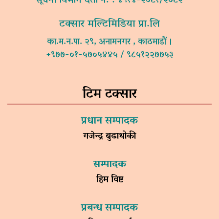
सूचना विभाग दर्ता नं. : ४९१४-२०८१/२०८२
टक्सार मल्टिमिडिया प्रा.लि
का.म.न.पा. २९, अनामनगर , काठमाडौं ।
+९७७-०१-५७०५४४५ / ९८५१२२७७५३
टिम टक्सार
प्रधान सम्पादक
गजेन्द्र बुढाथोकी
सम्पादक
हिम विष्ट
प्रबन्ध सम्पादक