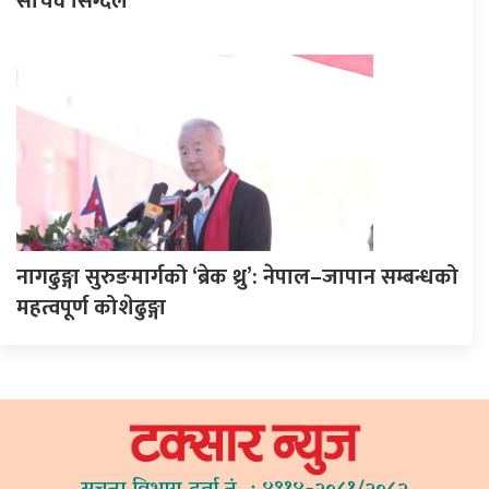
सचिव सिग्देल
नागढुङ्गा सुरुङमार्गको ‘ब्रेक थ्रु’: नेपाल–जापान सम्बन्धको
महत्वपूर्ण कोशेढुङ्गा