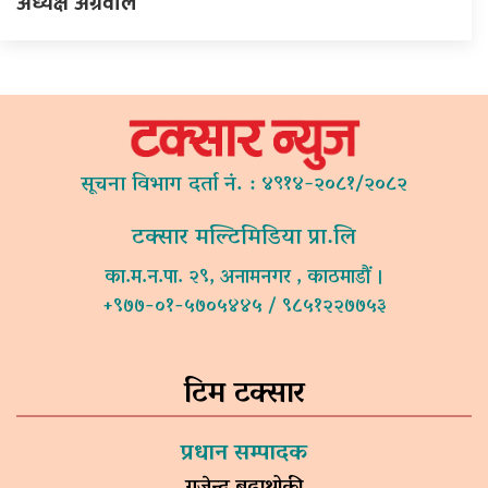
अध्यक्ष अग्रवाल
सूचना विभाग दर्ता नं. : ४९१४-२०८१/२०८२
टक्सार मल्टिमिडिया प्रा.लि
का.म.न.पा. २९, अनामनगर , काठमाडौं ।
+९७७-०१-५७०५४४५ / ९८५१२२७७५३
टिम टक्सार
प्रधान सम्पादक