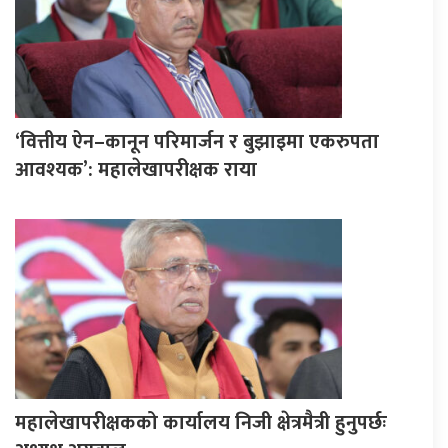
‘वित्तीय ऐन–कानून परिमार्जन र बुझाइमा एकरुपता
आवश्यक’: महालेखापरीक्षक राया
महालेखापरीक्षकको कार्यालय निजी क्षेत्रमैत्री हुनुपर्छः