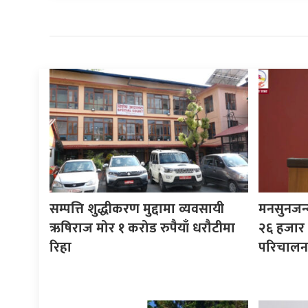
सम्पत्ति शुद्धीकरण मुद्दामा व्यवसायी
मनसुनजन्
ऋषिराज मोर १ करोड रुपैयाँ धरौटीमा
२६ हजार स
रिहा
परिचालन ग