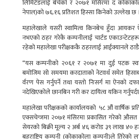
लिमिटेडलाई बेचेको र २०७१ मंसिरमा द कोकाकोला
नेपाल)को ७६.१६ प्रतिशत हिस्सा किनेको उल्लेख छ 
महालेखाले यसरी स्वामित्व किनबेच हुँदा आयक
नभएको ठहर गरेकै कम्पनीलाई चार्टड एकाउन्टेटहरू
रहेको महालेखा परीक्षककै ठहरलाई आईक्यानले ठाडै
“यस कम्पनीको २०६१ र २०७१ मा दुई पटक स्वा
बमोजिम सो समयमा करदाताको नेटवर्थ समेत हिसाब ग
र्वरण पेस गर्नुपर्ने तथा यस्तो निःसर्ग मा ऐन
नदेखिएकोले छानबिन गरी कर दायित्व यकिन गर्नुपर्
महालेखा परीक्षकको कार्यालयको ५८ औं वार्षिक प्
एक्सचेन्जमा २०७१ मंसिरमा प्रकासित गरेको औसत
सेयरको बिक्री मूल्य २ अर्ब ४६ करोड ३९ लाख ४० ह
बहुराष्ट्रिय कम्पनी (कोकाकोला कम्पनी)ले तिरेको