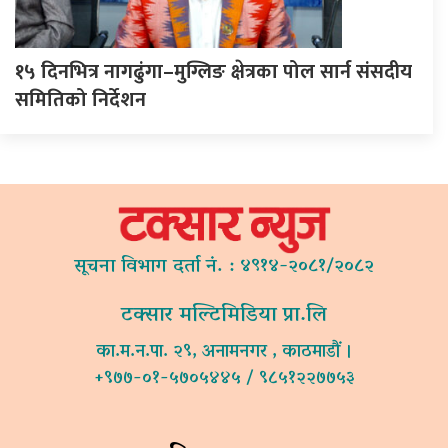
१५ दिनभित्र नागढुंगा–मुग्लिङ क्षेत्रका पोल सार्न संसदीय
समितिको निर्देशन
सूचना विभाग दर्ता नं. : ४९१४-२०८१/२०८२
टक्सार मल्टिमिडिया प्रा.लि
का.म.न.पा. २९, अनामनगर , काठमाडौं ।
+९७७-०१-५७०५४४५ / ९८५१२२७७५३