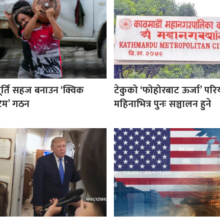
ूर्ति सहज बनाउन ‘क्विक
टेकुको ‘फोहोरबाट ऊर्जा’ परि
 टिम’ गठन
महिनाभित्र पुनः सञ्चालन हुने