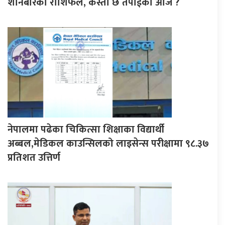
शनिबारको राशिफल, कस्तो छ तपाईको आज ?
नेपालमा पढेका चिकित्सा शिक्षाका विद्यार्थी
अब्बल,मेडिकल काउन्सिलको लाइसेन्स परीक्षामा ९८.३७
प्रतिशत उत्तिर्ण