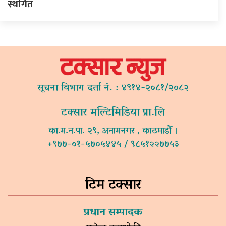
स्थगित
सूचना विभाग दर्ता नं. : ४९१४-२०८१/२०८२
टक्सार मल्टिमिडिया प्रा.लि
का.म.न.पा. २९, अनामनगर , काठमाडौं ।
+९७७-०१-५७०५४४५ / ९८५१२२७७५३
टिम टक्सार
प्रधान सम्पादक