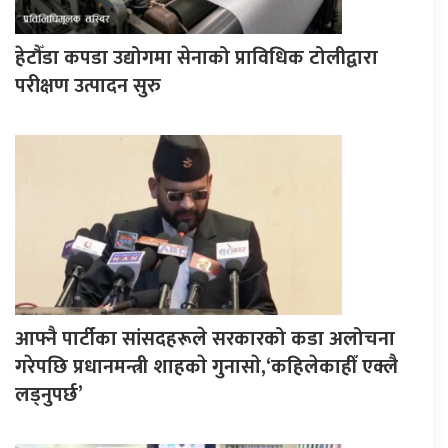
हेटौँडा कपडा उद्योगमा सेनाको प्राविधिक टोलीद्वारा
परीक्षण उत्पादन सुरु
आफ्नै पार्टीका सांसदहरूले सरकारको कडा अलोचना
गरेपछि प्रधानमन्त्री शाहकाे गुनासाे,‘कहिलेकाहीँ एक्लै
लड्नुपर्छ’