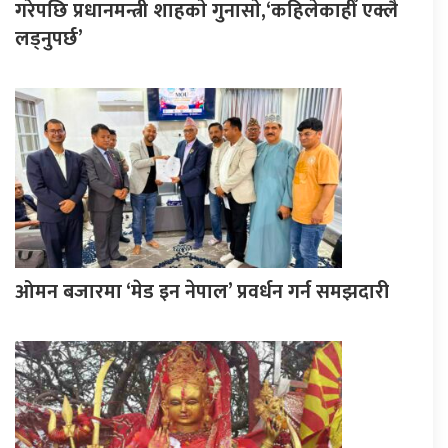
गरेपछि प्रधानमन्त्री शाहकाे गुनासाे,‘कहिलेकाहीँ एक्लै
लड्नुपर्छ’
ओमन बजारमा ‘मेड इन नेपाल’ प्रवर्धन गर्न समझदारी