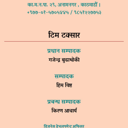
का.म.न.पा. २९, अनामनगर , काठमाडौं ।
+९७७-०१-५७०५४४५ / ९८५१२२७७५३
टिम टक्सार
प्रधान सम्पादक
गजेन्द्र बुढाथोकी
सम्पादक
हिम विष्ट
प्रबन्ध सम्पादक
किरण आचार्य
विजनेस डेभलपमेन्ट अफिसर