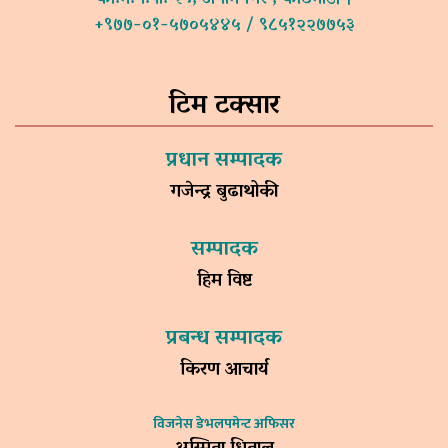
+९७७-०१-५७०५४४५ / ९८५१२२७७५३
टिम टक्सार
प्रधान सम्पादक
गजेन्द्र बुढाथोकी
सम्पादक
हिम विष्ट
प्रबन्ध सम्पादक
किरण आचार्य
विजनेस डेभलपमेन्ट अफिसर