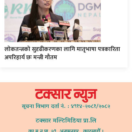
लोकतन्त्रको सुदृढीकरणका लागि मातृभाषा पत्रकारिता
अपरिहार्य छः मन्त्री गौतम
सूचना विभाग दर्ता नं. : ४९१४-२०८१/२०८२
टक्सार मल्टिमिडिया प्रा.लि
का.म.न.पा. २९, अनामनगर , काठमाडौं ।