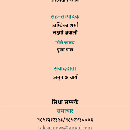
अस्मिता धिताल
सह–सम्पादक
अम्बिका शर्मा
लक्ष्मी ज्ञवाली
फोटो पत्रकार
पुष्पा पाल
संवाददाता
अनुप आचार्य
सिधा सम्पर्क
समाचार
९८५१३१११५३/९८५१४१००४३
taksarnews@gmail.com