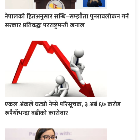
नेपालको हितअनुसार सन्धि–सम्झौता पुनरावलोकन गर्न
सरकार प्रतिवद्धः परराष्ट्रमन्त्री खनाल
एकल अंकले घट्यो नेप्से परिसूचक, ३ अर्ब ६७ करोड
रूपैयाँभन्दा बढीको कारोबार