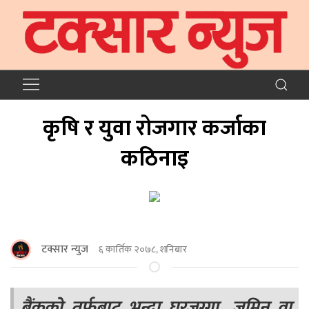
कृषि र युवा रोजगार कर्जाका
कठिनाइ
टक्सार न्युज
६ कार्तिक २०७८, शनिबार
बैंकको तर्फबाट भन्दा घरजग्गा, जमिन वा