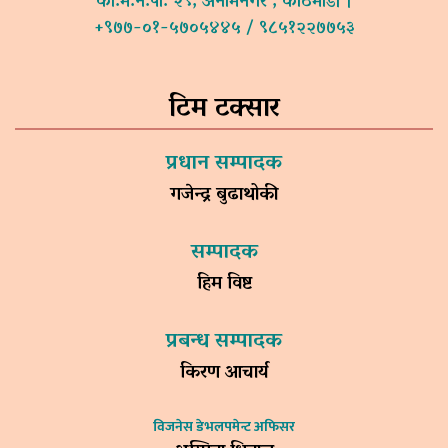
का.म.न.पा. २९, अनामनगर , काठमाडौं ।
+९७७-०१-५७०५४४५ / ९८५१२२७७५३
टिम टक्सार
प्रधान सम्पादक
गजेन्द्र बुढाथोकी
सम्पादक
हिम विष्ट
प्रबन्ध सम्पादक
किरण आचार्य
विजनेस डेभलपमेन्ट अफिसर