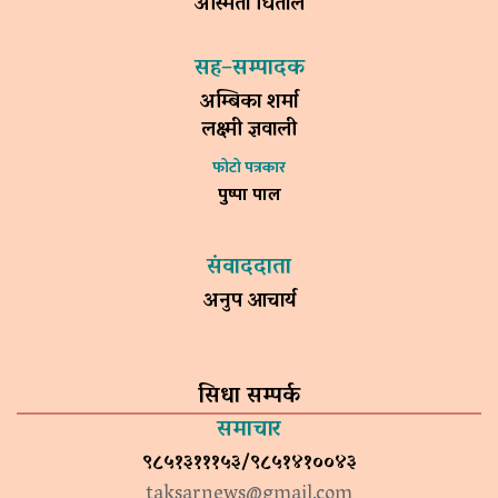
अस्मिता धिताल
सह–सम्पादक
अम्बिका शर्मा
लक्ष्मी ज्ञवाली
फोटो पत्रकार
पुष्पा पाल
संवाददाता
अनुप आचार्य
सिधा सम्पर्क
समाचार
९८५१३१११५३/९८५१४१००४३
taksarnews@gmail.com