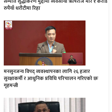
सम्पत्ति शुद्धीकरण मुद्दामा व्यवसायी ऋषिराज मोर १ करोड
रुपैयाँ धरौटीमा रिहा
मनसुनजन्य विपद् व्यवस्थापनका लागि २६ हजार
सुरक्षाकर्मी र आधुनिक प्रविधि परिचालन गरिएको छः
गृहमन्त्री