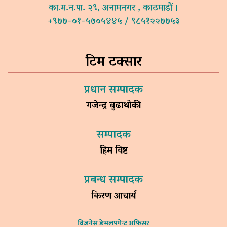
का.म.न.पा. २९, अनामनगर , काठमाडौं ।
+९७७-०१-५७०५४४५ / ९८५१२२७७५३
टिम टक्सार
प्रधान सम्पादक
गजेन्द्र बुढाथोकी
सम्पादक
हिम विष्ट
प्रबन्ध सम्पादक
किरण आचार्य
विजनेस डेभलपमेन्ट अफिसर