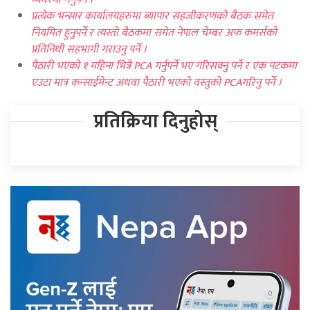
प्रत्येक भन्सार कार्यालयहरुमा ब्यापार सहजीकरणको बैठक समेत
नियमित हुनुपर्ने र त्यस्तो बैठकमा समेत नेपाल चेम्बर अफ कमर्सको
प्रतिनिधी सहभागी गराउनु पर्ने ।
पैठारी भएको १ महिना भित्रै PCA गर्नुपर्ने भए गरिसक्नु पर्ने र एक पटकमा
एउटा मात्र कन्साईमेन्ट अथवा पैठारी भएको वस्तुको PCAगरिनु पर्ने ।
प्रतिक्रिया दिनुहोस्