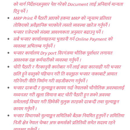
को मार्ग निर्देशनअनुसार पेश गरेको Document लाई अनिवार्य मान्यता
दिनु पर्ने ।
MRP Print
मै पैठारी आएको हकमा MRP को न्यूनतम प्रतिशत
तोकिएको अवैज्ञानिक भएकोले त्यस्तो व्यवस्था खारेज गर्नुपर्ने ।
भन्सार एजेन्टको संख्या आवश्यकता अनुसार बढाउनु पर्ने ।
सबै भन्सार कार्यालयहरुमा भुक्तानी गर्न Online Payment
को
व्यवस्था अभिलम्ब गर्नुपर्ने ।
भन्सार कार्यालय Dry port विरगंजमा भौतिक पूर्वाधार लगायत
आवश्यक दक्ष कर्मचारीको व्यवस्था गर्नुपर्ने ।
चोरी पैठारी र गैरकानूनी कारोबार गर्ने लाई कडा कारवाही गरी भन्सार
छलि हुने वस्तुको पहिचान गरी ति वस्तुहरु भन्सार नाकाबाटै आयात
गरिनेगरी नीति निर्माण गरी सहजीकरण गर्नुपर्ने ।
भन्सार दरबन्दी र मुल्याङ्कन कायम गर्दा नेपालको भौगोलिक अवस्थालाई
मध्यनजर गरी खुला सिमाना बाट चोरी पैठारी हुन सक्ने अवस्था
समेतलाई विचार गरी छिमेकी मुलुक सरहको दरबन्दी तथा मुल्याङ्कन
कायम गर्नुपर्ने ।
भन्सार विभागको मुल्याङ्कन समितिको बैठक नियमित हुनुपर्ने र समितिमा
निजी क्षेत्र नेपाल चेम्बर अफ कमर्सको प्रतितिधी समेत सदस्य रहने
व्यवस्था गर्नुपर्ने ।