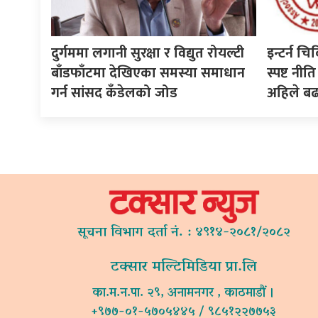
दुर्गममा लगानी सुरक्षा र विद्युत रोयल्टी
इन्टर्न चि
बाँडफाँटमा देखिएका समस्या समाधान
स्पष्ट न
गर्न सांसद कँडेलको जोड
अहिले ब
सूचना विभाग दर्ता नं. : ४९१४-२०८१/२०८२
टक्सार मल्टिमिडिया प्रा.लि
का.म.न.पा. २९, अनामनगर , काठमाडौं ।
+९७७-०१-५७०५४४५ / ९८५१२२७७५३