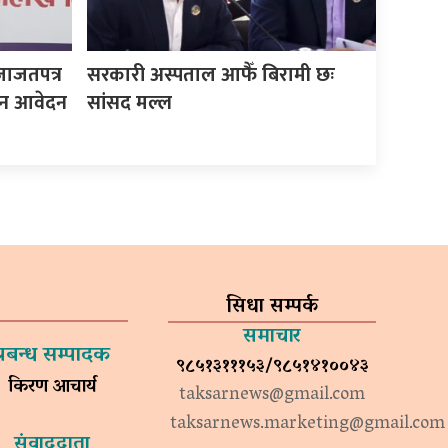
जाजतपत्र
सरकारी अस्पताल आफैँ बिरामी छः
इन आवेदन
सांसद मल्ल
सिधा सम्पर्क
समाचार
प्रबन्ध सम्पादक
९८५१३१११५३/९८५१४१००४३
किरण आचार्य
taksarnews@gmail.com
taksarnews.marketing@gmail.com
संवाददाता