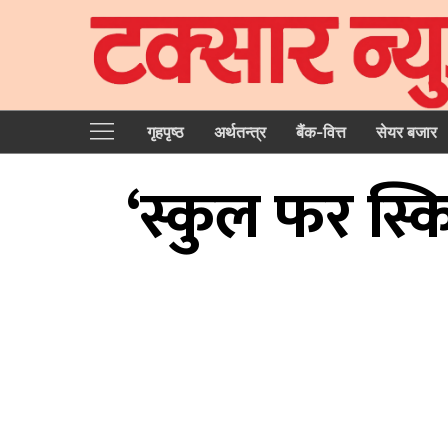
गृहपृष्‍ठ
अर्थतन्त्र
बैंक-वित्त
सेयर बजार
‘स्कुल फर स्किल