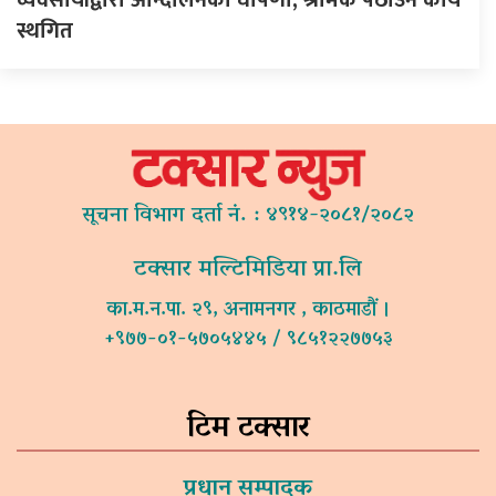
स्थगित
सूचना विभाग दर्ता नं. : ४९१४-२०८१/२०८२
टक्सार मल्टिमिडिया प्रा.लि
का.म.न.पा. २९, अनामनगर , काठमाडौं ।
+९७७-०१-५७०५४४५ / ९८५१२२७७५३
टिम टक्सार
प्रधान सम्पादक