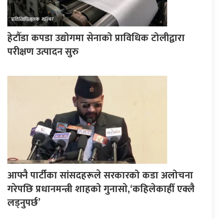
हेटौँडा कपडा उद्योगमा सेनाको प्राविधिक टोलीद्वारा
परीक्षण उत्पादन सुरु
आफ्नै पार्टीका सांसदहरूले सरकारको कडा अलोचना
गरेपछि प्रधानमन्त्री शाहकाे गुनासाे,‘कहिलेकाहीँ एक्लै
लड्नुपर्छ’