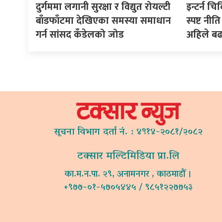
दुर्गममा लगानी सुरक्षा र विद्युत रोयल्टी
इन्टर्न चि
बाँडफाँटमा देखिएका समस्या समाधान
स्पष्ट न
गर्न सांसद कँडेलको जोड
अहिले ब
सूचना विभाग दर्ता नं. : ४९१४-२०८१/२०८२
टक्सार मल्टिमिडिया प्रा.लि
का.म.न.पा. २९, अनामनगर , काठमाडौं ।
+९७७-०१-५७०५४४५ / ९८५१२२७७५३