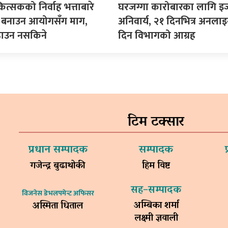
कित्सकको निर्वाह भत्ताबारे
घरजग्गा कारोबारका लागि इ
ीति बनाउन आयोगसँग माग,
अनिवार्य, २१ दिनभित्र अनला
ढाउन नसकिने
दिन विभागको आग्रह
टिम टक्सार
प्रधान सम्पादक
सम्पादक
गजेन्द्र बुढाथोकी
हिम विष्ट
सह–सम्पादक
विजनेस डेभलपमेन्ट अफिसर
अम्बिका शर्मा
अस्मिता धिताल
लक्ष्मी ज्ञवाली