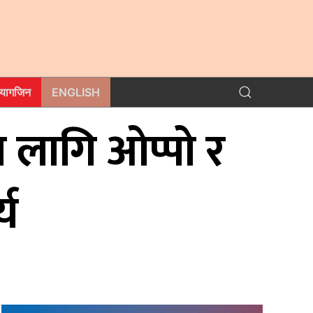
म्यागजिन
ENGLISH
 लागि ओप्पो र
्य