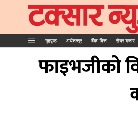
गृहपृष्‍ठ
अर्थतन्त्र
बैंक-वित्त
सेयर बजार
फाइभजीको विक
क