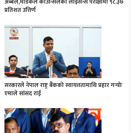
अब्बल,मेडिकल काउन्सिलको लाइसेन्स परीक्षामा ९८.३७
प्रतिशत उत्तिर्ण
सरकारले नेपाल राष्ट्र बैंकको स्वायत्ततामाथि प्रहार गर्‍योः
एमाले सांसद राई