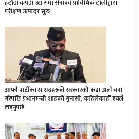
हेटौँडा कपडा उद्योगमा सेनाको प्राविधिक टोलीद्वारा
परीक्षण उत्पादन सुरु
आफ्नै पार्टीका सांसदहरूले सरकारको कडा अलोचना
गरेपछि प्रधानमन्त्री शाहकाे गुनासाे,‘कहिलेकाहीँ एक्लै
लड्नुपर्छ’