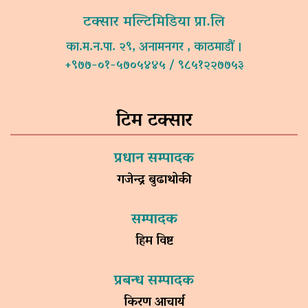
टक्सार मल्टिमिडिया प्रा.लि
का.म.न.पा. २९, अनामनगर , काठमाडौं ।
+९७७-०१-५७०५४४५ / ९८५१२२७७५३
टिम टक्सार
प्रधान सम्पादक
गजेन्द्र बुढाथोकी
सम्पादक
हिम विष्ट
प्रबन्ध सम्पादक
किरण आचार्य