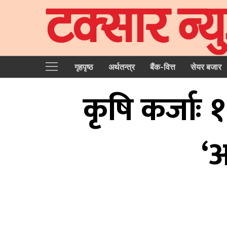
गृहपृष्‍ठ
अर्थतन्त्र
बैंक-वित्त
सेयर बजार
कृषि कर्जाः 
‘अ