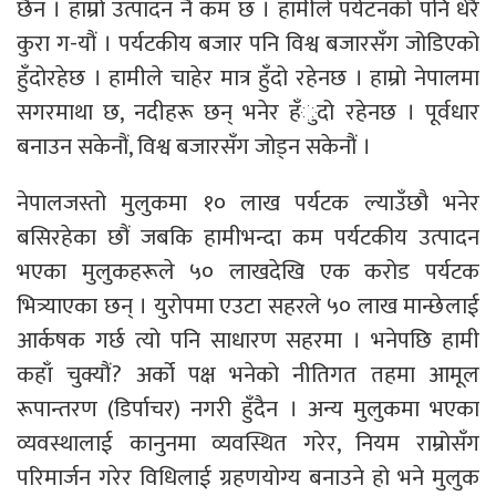
छैन । हाम्रो उत्पादन नै कम छ । हामीले पर्यटनको पनि धेरै
कुरा ग-यौं । पर्यटकीय बजार पनि विश्व बजारसँग जोडिएको
हुँदोरहेछ । हामीले चाहेर मात्र हुँदो रहेनछ । हाम्रो नेपालमा
सगरमाथा छ, नदीहरू छन् भनेर हँुदो रहेनछ । पूर्वधार
बनाउन सकेनौं, विश्व बजारसँग जोड्न सकेनौं ।
नेपालजस्तो मुलुकमा १० लाख पर्यटक ल्याउँछौ भनेर
बसिरहेका छौं जबकि हामीभन्दा कम पर्यटकीय उत्पादन
भएका मुलुकहरूले ५० लाखदेखि एक करोड पर्यटक
भित्र्याएका छन् । युरोपमा एउटा सहरले ५० लाख मान्छेलाई
आर्कषक गर्छ त्यो पनि साधारण सहरमा । भनेपछि हामी
कहाँ चुक्यौं? अर्को पक्ष भनेको नीतिगत तहमा आमूल
रूपान्तरण (डिर्पाचर) नगरी हुँदैन । अन्य मुलुकमा भएका
व्यवस्थालाई कानुनमा व्यवस्थित गरेर, नियम राम्रोसँग
परिमार्जन गरेर विधिलाई ग्रहणयोग्य बनाउने हो भने मुलुक