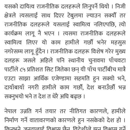
यसको दायित्व राजनीतिक दलहरूले लिनुपर्ने थियो । निजी
क्षेत्रले त्यसलाई साथ दिएर टेबुलमा ल्याउन सक्यौँ तर
राजनीतिक दलहरूले यसलाई स्वामित्व नलिएपछि, त्यो
कार्यक्रम लागू नै भएन । त्यसमा राजनीतिक दलहरूले
स्वामित्व लिएर यो काम हामीले गर्छौं भनेर महसुस
नगरेसम्म लागू हुँदैन । राजनीतिक दलहरू विशेष गरेर मुख्य
दलहरू जसले अहिले पनि स्थानीय चुनावमा पाँचवटा
पार्टीले ८५ प्रतिशत सिट जितेका छन् यी पाँच पार्टीबीच मात्रै
एउटा साझा आर्थिक एजेण्डामा सहमति हुन सक्यो भने,
दायाँबायाँ नगरी हामीले काम गर्छौ, देश बनाउँर्छौ भन्न
सक्नुभयो भने त देश त धेरै अघि बढ्छ ।
नेपाल उन्नति गर्न तयार तर नीतिगत कारणले, हामीले
निर्माण गर्ने वातावरणको कारणले हुन नसकेको देश हो ।
किनभने, जनतालाई विश्वास छैन, विदेशीले झन् विश्वास गर्ने