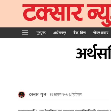
गृहपृष्‍ठ
अर्थतन्त्र
बैंक-वित्त
सेयर बजार
अर्थस
टक्सार न्युज
१९ श्रावण २०७९, बिहिबार