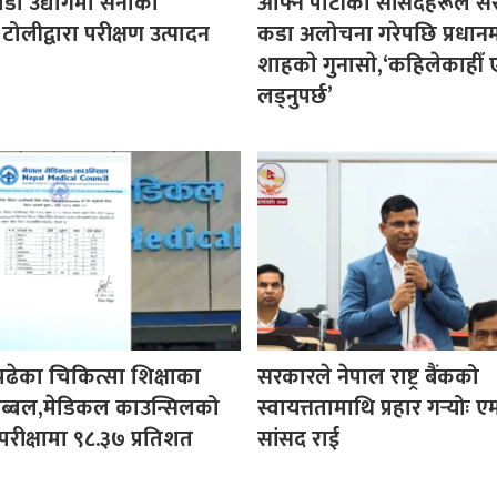
पडा उद्योगमा सेनाको
आफ्नै पार्टीका सांसदहरूले 
 टोलीद्वारा परीक्षण उत्पादन
कडा अलोचना गरेपछि प्रधानमन्
शाहकाे गुनासाे,‘कहिलेकाहीँ ए
लड्नुपर्छ’
पढेका चिकित्सा शिक्षाका
सरकारले नेपाल राष्ट्र बैंकको
ी अब्बल,मेडिकल काउन्सिलको
स्वायत्ततामाथि प्रहार गर्‍योः ए
परीक्षामा ९८.३७ प्रतिशत
सांसद राई