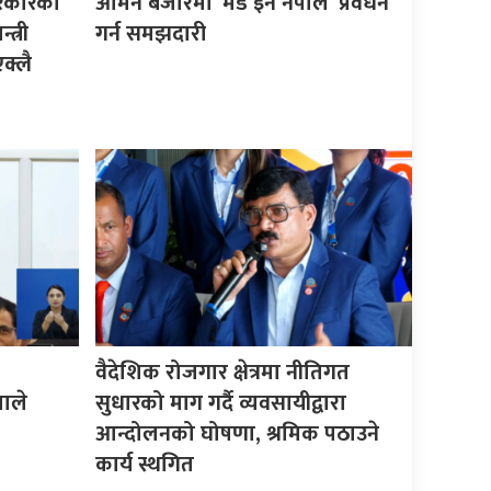
सरकारको
ओमन बजारमा ‘मेड इन नेपाल’ प्रवर्धन
त्री
गर्न समझदारी
क्लै
वैदेशिक रोजगार क्षेत्रमा नीतिगत
माले
सुधारको माग गर्दै व्यवसायीद्वारा
आन्दोलनको घोषणा, श्रमिक पठाउने
कार्य स्थगित