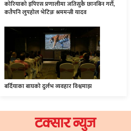
कोरियाको इपिएस प्रणालीमा जतिसुकै छानबिन गरौँ,
कतैपनि लुपहोल भेटिन्नः श्रममन्त्री यादव
बर्दियाका बाघको दुर्लभ व्यवहार विश्वमाझ