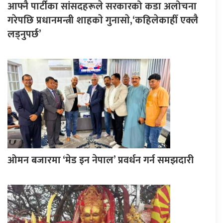
आफ्नै पार्टीका सांसदहरूले सरकारको कडा अलोचना
गरेपछि प्रधानमन्त्री शाहकाे गुनासाे,‘कहिलेकाहीँ एक्लै
लड्नुपर्छ’
ओमन बजारमा ‘मेड इन नेपाल’ प्रवर्धन गर्न समझदारी