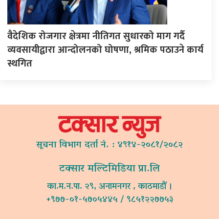
वैदेशिक रोजगार क्षेत्रमा नीतिगत सुधारको माग गर्दै
व्यवसायीद्वारा आन्दोलनको घोषणा, श्रमिक पठाउने कार्य
स्थगित
सूचना विभाग दर्ता नं. : ४९१४-२०८१/२०८२
टक्सार मल्टिमिडिया प्रा.लि
का.म.न.पा. २९, अनामनगर , काठमाडौं ।
+९७७-०१-५७०५४४५ / ९८५१२२७७५३