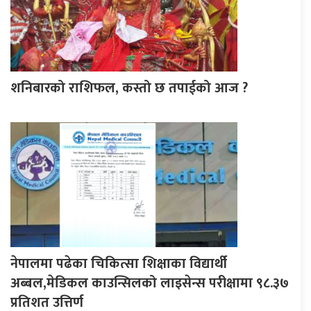
शनिबारको राशिफल, कस्तो छ तपाईको आज ?
नेपालमा पढेका चिकित्सा शिक्षाका विद्यार्थी
अब्बल,मेडिकल काउन्सिलको लाइसेन्स परीक्षामा ९८.३७
प्रतिशत उत्तिर्ण