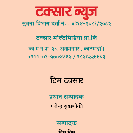
सूचना विभाग दर्ता नं. : ४९१४-२०८१/२०८२
टक्सार मल्टिमिडिया प्रा.लि
का.म.न.पा. २९, अनामनगर , काठमाडौं ।
+९७७-०१-५७०५४४५ / ९८५१२२७७५३
टिम टक्सार
प्रधान सम्पादक
गजेन्द्र बुढाथोकी
सम्पादक