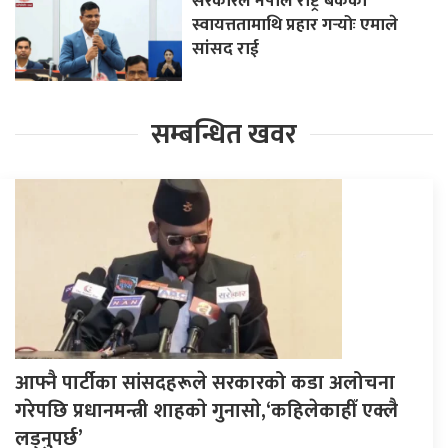
सरकारले नेपाल राष्ट्र बैंकको
स्वायत्ततामाथि प्रहार गर्‍योः एमाले
सांसद राई
सम्बन्धित खवर
आफ्नै पार्टीका सांसदहरूले सरकारको कडा अलोचना
गरेपछि प्रधानमन्त्री शाहकाे गुनासाे,‘कहिलेकाहीँ एक्लै
लड्नुपर्छ’