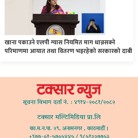
खाना पकाउने एलपी ग्यास नियमित माग धान्नसक्ने
परिमाणमा आयात तथा वितरण भइरहेको सरकारको दाबी
सूचना विभाग दर्ता नं. : ४९१४-२०८१/२०८२
टक्सार मल्टिमिडिया प्रा.लि
का.म.न.पा. २९, अनामनगर , काठमाडौं ।
+९७७-०१-५७०५४४५ / ९८५१२२७७५३