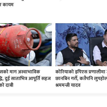
र कायम
ासको माग अस्वाभाविक
कोरियाको इपिएस प्रणालीमा 
्धि, दुई साताभित्र आपूर्ति सहज
छानबिन गरौँ, कतैपनि लुपहोल 
को दाबी
श्रममन्त्री यादव