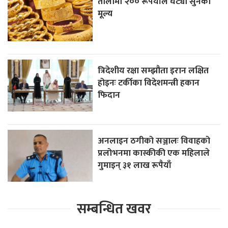
तोलामा २०० रूपैयाँले घट्यो सुनको
मूल्य
त्रिदेशीय रक्षा सम्झौता इरान लक्षित
होइनः टर्कीका विदेशमन्त्री हकान
फिदान
अनलाइन ठगीको सञ्जालः विवाहको
प्रलोभनमा कास्कीकी एक महिलाले
गुमाइन् ३१ लाख रूपैयाँ
सम्बन्धित खवर