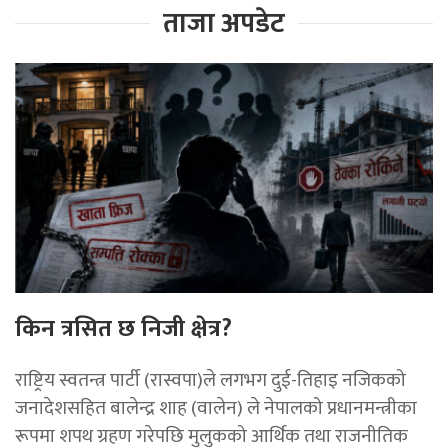
ताजा अपडेट
किन त्रसित छ निजी क्षेत्र?
राष्ट्रिय स्वतन्त्र पार्टी (रास्वपा)ले लगभग दुई-तिहाइ नजिकको
जनादेशसहित बालेन्द्र शाह (वालेन) ले नेपालको प्रधानमन्त्रीका
रूपमा शपथ ग्रहण गरेपछि मुलुकको आर्थिक तथा राजनीतिक