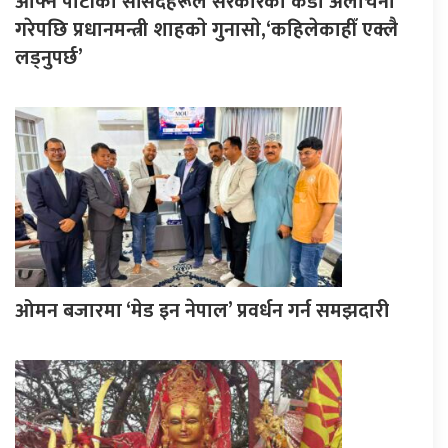
आफ्नै पार्टीका सांसदहरूले सरकारको कडा अलोचना
गरेपछि प्रधानमन्त्री शाहकाे गुनासाे,‘कहिलेकाहीँ एक्लै
लड्नुपर्छ’
ओमन बजारमा ‘मेड इन नेपाल’ प्रवर्धन गर्न समझदारी