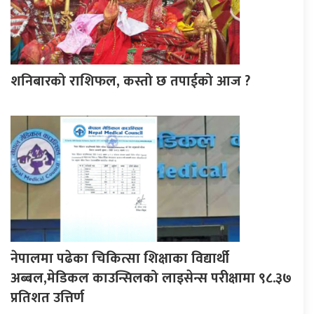
शनिबारको राशिफल, कस्तो छ तपाईको आज ?
नेपालमा पढेका चिकित्सा शिक्षाका विद्यार्थी
अब्बल,मेडिकल काउन्सिलको लाइसेन्स परीक्षामा ९८.३७
प्रतिशत उत्तिर्ण