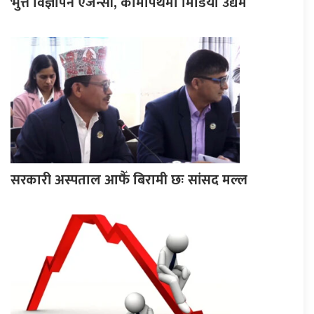
भुत्ते विज्ञापन एजेन्सी, कोमापथमा मिडिया उद्यम
सरकारी अस्पताल आफैँ बिरामी छः सांसद मल्ल