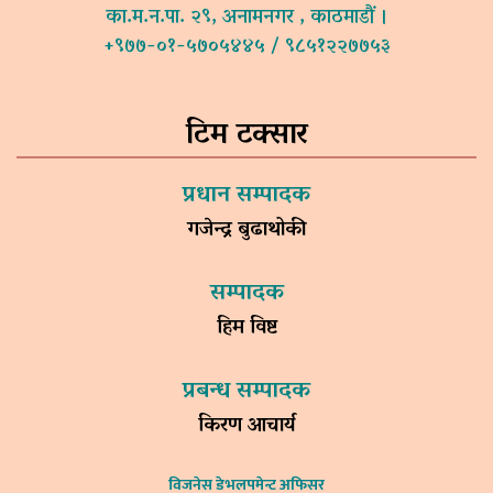
का.म.न.पा. २९, अनामनगर , काठमाडौं ।
+९७७-०१-५७०५४४५ / ९८५१२२७७५३
टिम टक्सार
प्रधान सम्पादक
गजेन्द्र बुढाथोकी
सम्पादक
हिम विष्ट
प्रबन्ध सम्पादक
किरण आचार्य
विजनेस डेभलपमेन्ट अफिसर