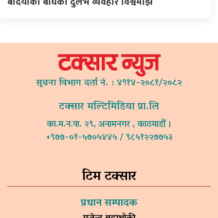
बर्दियाका बाघको दुर्लभ व्यवहार विश्वमाझ
सूचना विभाग दर्ता नं. : ४९१४-२०८१/२०८२
टक्सार मल्टिमिडिया प्रा.लि
का.म.न.पा. २९, अनामनगर , काठमाडौं ।
+९७७-०१-५७०५४४५ / ९८५१२२७७५३
टिम टक्सार
प्रधान सम्पादक