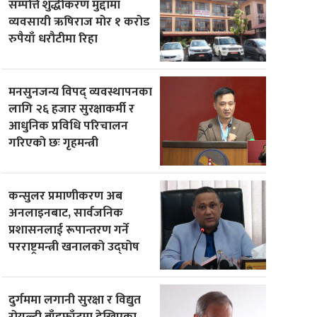
सम्पत्ति शुद्धीकरण मुद्दामा
व्यवसायी ऋषिराज मोर १ करोड
रुपैयाँ धरौटीमा रिहा
मनसुनजन्य विपद् व्यवस्थापनका
लागि २६ हजार सुरक्षाकर्मी र
आधुनिक प्रविधि परिचालन
गरिएको छः गृहमन्त्री
कन्सुलर प्रमाणीकरण अब
अनलाइनबाट, सार्वजनिक
प्रशासनलाई रूपान्तरण गर्ने
परराष्ट्रमन्त्री खनालको उद्घोष
दुर्गममा लगानी सुरक्षा र विद्युत
रोयल्टी बाँडफाँटमा देखिएका