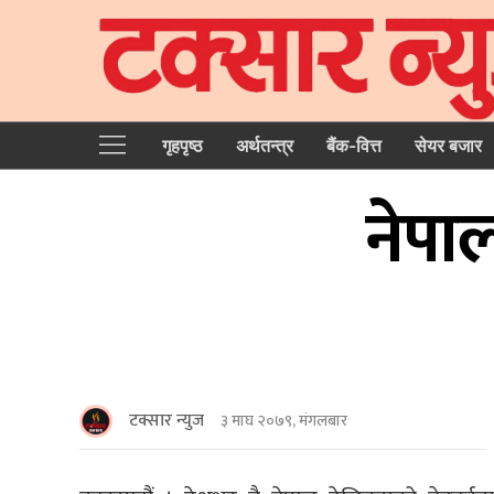
गृहपृष्‍ठ
अर्थतन्त्र
बैंक-वित्त
सेयर बजार
नेपा
टक्सार न्युज
३ माघ २०७९, मंगलबार