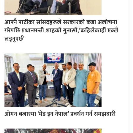
आफ्नै पार्टीका सांसदहरूले सरकारको कडा अलोचना
गरेपछि प्रधानमन्त्री शाहकाे गुनासाे,‘कहिलेकाहीँ एक्लै
लड्नुपर्छ’
ओमन बजारमा ‘मेड इन नेपाल’ प्रवर्धन गर्न समझदारी