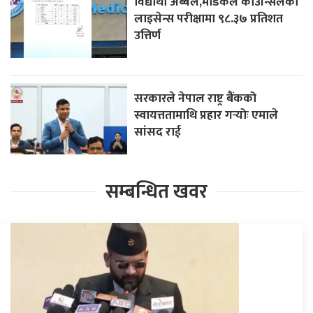
विद्यार्थी अब्बल,मेडिकल काउन्सिलको
लाइसेन्स परीक्षामा ९८.३७ प्रतिशत
उत्तिर्ण
सरकारले नेपाल राष्ट्र बैंकको
स्वायत्ततामाथि प्रहार गर्‍योः एमाले
सांसद राई
सम्बन्धित खवर