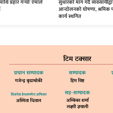
माथि प्रहार गर्‍योः एमाले
सुधारको माग गर्दै व्यवसायीद्वा
ई
आन्दोलनको घोषणा, श्रमिक प
कार्य स्थगित
टिम टक्सार
प्रधान सम्पादक
सम्पादक
गजेन्द्र बुढाथोकी
हिम विष्ट
सह–सम्पादक
विजनेस डेभलपमेन्ट अफिसर
अम्बिका शर्मा
अस्मिता धिताल
लक्ष्मी ज्ञवाली