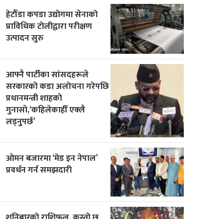
हेटौँडा कपडा उद्योगमा सेनाको
प्राविधिक टोलीद्वारा परीक्षण
उत्पादन सुरु
आफ्नै पार्टीका सांसदहरूले
सरकारको कडा अलोचना गरेपछि
प्रधानमन्त्री शाहकाे
गुनासाे,‘कहिलेकाहीँ एक्लै
लड्नुपर्छ’
ओमन बजारमा ‘मेड इन नेपाल’
प्रवर्धन गर्न समझदारी
शनिबारको राशिफल, कस्तो छ