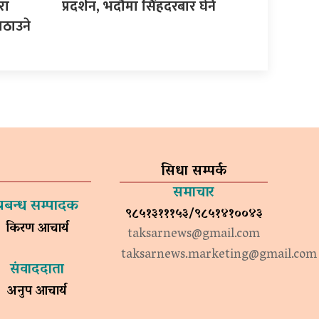
रा
प्रदर्शन, भदौमा सिंहदरबार घेर्ने
ठाउने
सिधा सम्पर्क
समाचार
प्रबन्ध सम्पादक
९८५१३१११५३/९८५१४१००४३
किरण आचार्य
taksarnews@gmail.com
taksarnews.marketing@gmail.com
संवाददाता
अनुप आचार्य