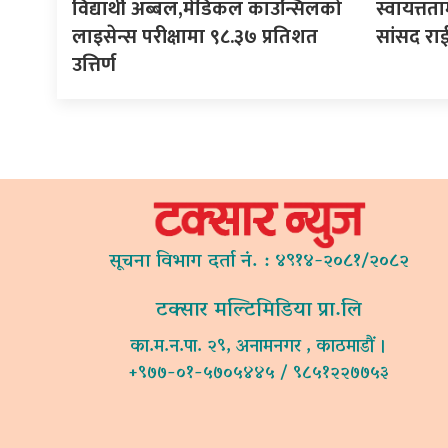
विद्यार्थी अब्बल,मेडिकल काउन्सिलको
स्वायत्तता
लाइसेन्स परीक्षामा ९८.३७ प्रतिशत
सांसद रा
उत्तिर्ण
सूचना विभाग दर्ता नं. : ४९१४-२०८१/२०८२
टक्सार मल्टिमिडिया प्रा.लि
का.म.न.पा. २९, अनामनगर , काठमाडौं ।
+९७७-०१-५७०५४४५ / ९८५१२२७७५३