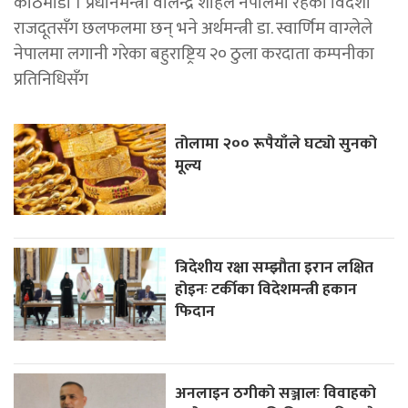
काठमाडौँ । प्रधानमन्त्री वालेन्द्र शाहले नेपालमा रहेका विदेशी
राजदूतसँग छलफलमा छन् भने अर्थमन्त्री डा. स्वार्णिम वाग्लेले
नेपालमा लगानी गरेका बहुराष्ट्रिय २० ठुला करदाता कम्पनीका
प्रतिनिधिसँग
तोलामा २०० रूपैयाँले घट्यो सुनको
मूल्य
त्रिदेशीय रक्षा सम्झौता इरान लक्षित
होइनः टर्कीका विदेशमन्त्री हकान
फिदान
अनलाइन ठगीको सञ्जालः विवाहको