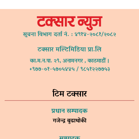
सूचना विभाग दर्ता नं. : ४९१४-२०८१/२०८२
टक्सार मल्टिमिडिया प्रा.लि
का.म.न.पा. २९, अनामनगर , काठमाडौं ।
+९७७-०१-५७०५४४५ / ९८५१२२७७५३
टिम टक्सार
प्रधान सम्पादक
गजेन्द्र बुढाथोकी
सम्पादक