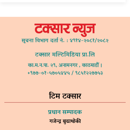
सूचना विभाग दर्ता नं. : ४९१४-२०८१/२०८२
टक्सार मल्टिमिडिया प्रा.लि
का.म.न.पा. २९, अनामनगर , काठमाडौं ।
+९७७-०१-५७०५४४५ / ९८५१२२७७५३
टिम टक्सार
प्रधान सम्पादक
गजेन्द्र बुढाथोकी