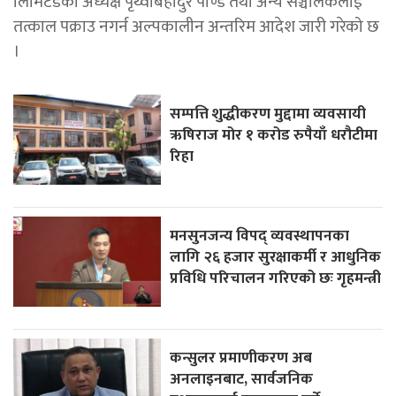
लिमिटेडका अध्यक्ष पृथ्वीबहादुर पाण्डे तथा अन्य सञ्चालकलाई
तत्काल पक्राउ नगर्न अल्पकालीन अन्तरिम आदेश जारी गरेको छ
।
सम्पत्ति शुद्धीकरण मुद्दामा व्यवसायी
ऋषिराज मोर १ करोड रुपैयाँ धरौटीमा
रिहा
मनसुनजन्य विपद् व्यवस्थापनका
लागि २६ हजार सुरक्षाकर्मी र आधुनिक
प्रविधि परिचालन गरिएको छः गृहमन्त्री
कन्सुलर प्रमाणीकरण अब
अनलाइनबाट, सार्वजनिक