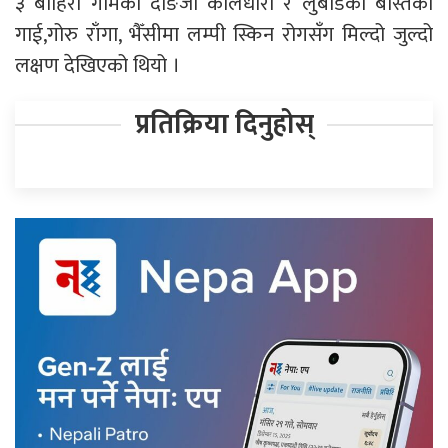
३ बाहिरी गामका दाङजा कोलधारा र लुबाडका बस्तिका
गाई,गोरु राँगा, भैँसीमा लम्पी स्किन रोगसँग मिल्दो जुल्दो
लक्षण देखिएको थियो ।
प्रतिक्रिया दिनुहोस्