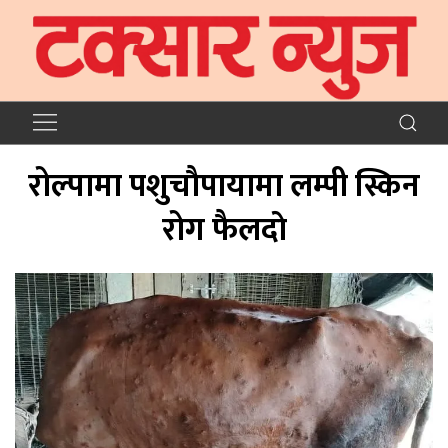
रोल्पामा पशुचाैपायामा लम्पी स्किन
रोग फैलदाे