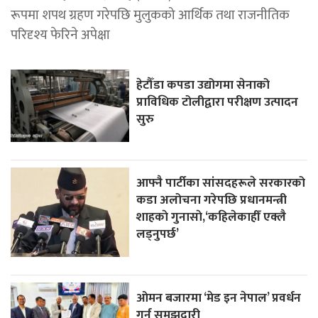
रूपमा शपथ ग्रहण गरेपछि मुलुकको आर्थिक तथा राजनीतिक
परिदृश्य फेरिने अपेक्षा
हेटौँडा कपडा उद्योगमा सेनाको
प्राविधिक टोलीद्वारा परीक्षण उत्पादन
सुरु
आफ्नै पार्टीका सांसदहरूले सरकारको
कडा अलोचना गरेपछि प्रधानमन्त्री
शाहकाे गुनासाे,‘कहिलेकाहीँ एक्लै
लड्नुपर्छ’
ओमन बजारमा ‘मेड इन नेपाल’ प्रवर्धन
गर्न समझदारी