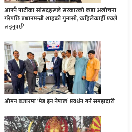
आफ्नै पार्टीका सांसदहरूले सरकारको कडा अलोचना
गरेपछि प्रधानमन्त्री शाहकाे गुनासाे,‘कहिलेकाहीँ एक्लै
लड्नुपर्छ’
ओमन बजारमा ‘मेड इन नेपाल’ प्रवर्धन गर्न समझदारी