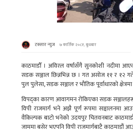
टक्सार न्युज
७ कार्तिक २०८१, बुधबार
काठमाडाैँ । अविरल वर्षासँगै सुनकोशी नदीमा आएको ब
सडक सञ्जाल छिन्नभिन्न छ । गत असोज ११ र १२ गतेक
पुल पुलेसा, सडक सञ्जाल र भौतिक पूर्वाधारको क्षेत्रम
विपद्का कारण आवागमन रोकिएका सडक सञ्जालहरू अ
विपी राजमार्ग भने अझै पूर्ण रूपमा सञ्चालनमा आउन
वैकिल्पक बाटो भनेको उदयपुर चितवनबाट काठमाडौं 
जाममा बसेर भएपनि विपी राजमार्गबाटै काठमाडौं आउ