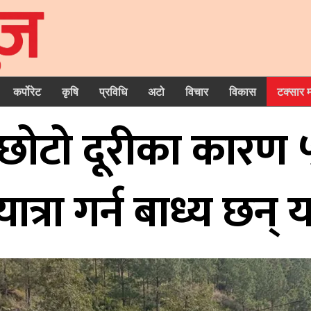
कर्पोरेट
कृषि
प्रविधि
अटो
विचार
विकास
टक्सार 
ः छोटो दूरीका कारण
यात्रा गर्न बाध्य छन् या