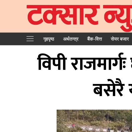
गृहपृष्‍ठ
अर्थतन्त्र
बैंक-वित्त
सेयर बजार
विपी राजमार्ग
बसेरै 