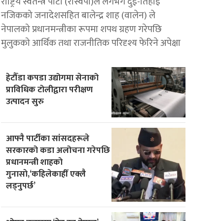
राष्ट्रिय स्वतन्त्र पार्टी (रास्वपा)ले लगभग दुई-तिहाइ
नजिकको जनादेशसहित बालेन्द्र शाह (वालेन) ले
नेपालको प्रधानमन्त्रीका रूपमा शपथ ग्रहण गरेपछि
मुलुकको आर्थिक तथा राजनीतिक परिदृश्य फेरिने अपेक्षा
हेटौँडा कपडा उद्योगमा सेनाको
प्राविधिक टोलीद्वारा परीक्षण
उत्पादन सुरु
आफ्नै पार्टीका सांसदहरूले
सरकारको कडा अलोचना गरेपछि
प्रधानमन्त्री शाहकाे
गुनासाे,‘कहिलेकाहीँ एक्लै
लड्नुपर्छ’