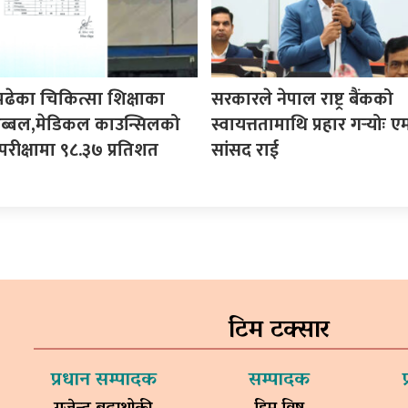
पढेका चिकित्सा शिक्षाका
सरकारले नेपाल राष्ट्र बैंकको
ी अब्बल,मेडिकल काउन्सिलको
स्वायत्ततामाथि प्रहार गर्‍योः ए
परीक्षामा ९८.३७ प्रतिशत
सांसद राई
टिम टक्सार
प्रधान सम्पादक
सम्पादक