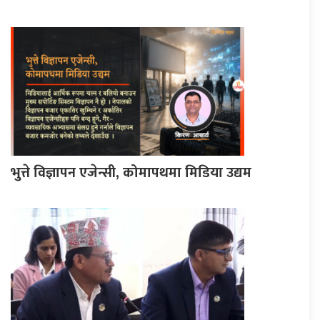
भुत्ते विज्ञापन एजेन्सी, कोमापथमा मिडिया उद्यम