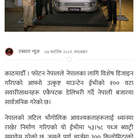
टक्सार न्युज
२७ कार्तिक २०८१, मंगलबार
काठमाडाैँ । फोटन नेपालले नेपालका लागि विशेष डिजाइन
गरिएको आफ्नो उत्कृष्ट माउन्टेन ईभीको १०० वटा
सवारीसाधनहरू एकैपटक डेलिभरी गर्दै नेपाली बजारमा
सार्वजनिक गरेको छ।
नेपालको जटिल भौगोलिक आवश्यकताहरूलाई ध्यानमा
राखेर निर्माण गरिएको यो ईभीमा ५३।५८ पध्ज ब्याट्री
समावेस गरेको छ, जसले पूर्ण चार्जमा ३०० किलोमिटरको