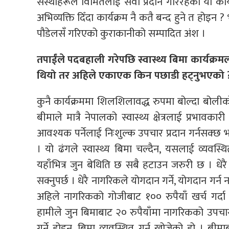
संस्थाहरूले विमितलाई सेवा प्रदान गरिरहेको यो कार्
अभिव्यक्ति दिँदा कार्यक्रम नै कतै बन्द हुने त होइन ? भ
पौडेलसँ गरिएको कुराकानीको सम्पादित अंश ।
तपाईंले पदबहाली गरेपछि स्वास्थ्य
बिमा कार्यक्रम
थियो तर अहिले एकाएक किन पछाडी हट्नुभएको 
कुनै कार्यक्रममा शिलशिलावद्ध रुपमा बोल्दा बोल
बीमाले मात्रै नेपालको स्वास्थ्य क्षेत्रलाई प्रभा
आवश्यक पर्नेलाई निःशुल्क उपचार प्रदान गर्नसक्छ भन्ने
। यो ढंगले स्वास्थ्य बिमा चल्दैन, यसलाई व्यवस्
यहाँभित्र जुन बेथिति छ सबै हटाउन जरुरी छ । धेरै
सक्नुपर्छ । धेरै नागरिकले योगदान गर्ने, योगदान गर्न 
अहिले नागरिकको गोजीबाट १०० रुपैयाँ खर्च गर्द
हामीले जुन बिमाबाट २० रुपैयाँमा नागरिकको उपचार ह
गर्ने होइन, बिमा व्यवस्थित गर्न खोजेको हो । बीमा